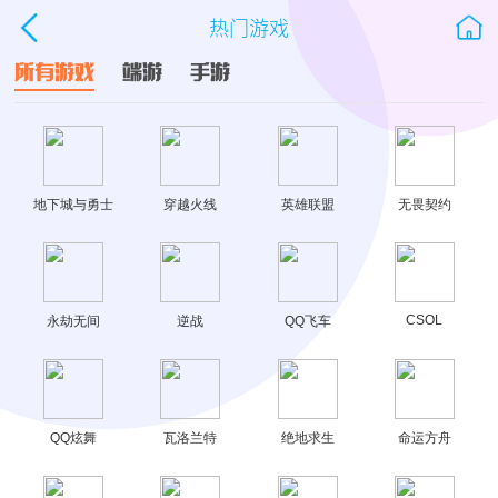
热门游戏
所有游戏
端游
手游
地下城与勇士
穿越火线
英雄联盟
无畏契约
CSOL
永劫无间
逆战
QQ飞车
QQ炫舞
瓦洛兰特
绝地求生
命运方舟