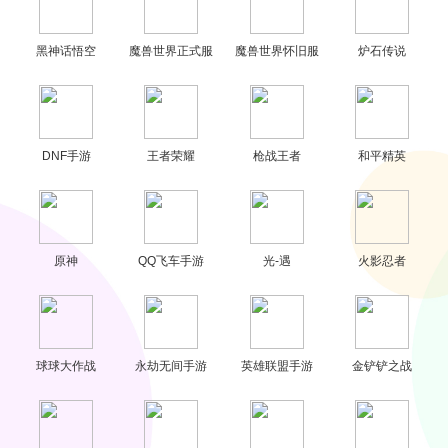
黑神话悟空
魔兽世界正式服
魔兽世界怀旧服
炉石传说
DNF手游
王者荣耀
枪战王者
和平精英
原神
QQ飞车手游
光-遇
火影忍者
球球大作战
永劫无间手游
英雄联盟手游
金铲铲之战